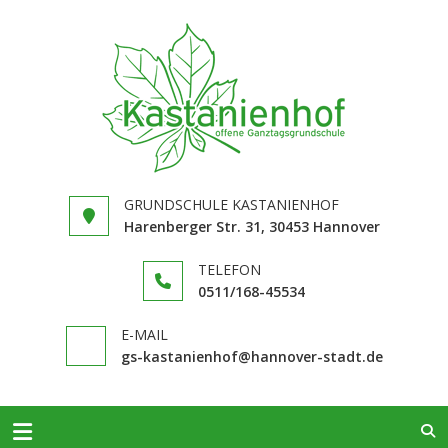
GRUNDS
in Hannover
KASTAN
Limmer
GRUNDSCHULE KASTANIENHOF
Harenberger Str. 31, 30453 Hannover
TELEFON
0511/168-​45534
E-MAIL
gs-kastanienhof@hannover-stadt.de