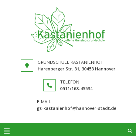
GRUNDS
in Hannover
KASTAN
Limmer
GRUNDSCHULE KASTANIENHOF
Harenberger Str. 31, 30453 Hannover
TELEFON
0511/168-​45534
E-MAIL
gs-kastanienhof@hannover-stadt.de