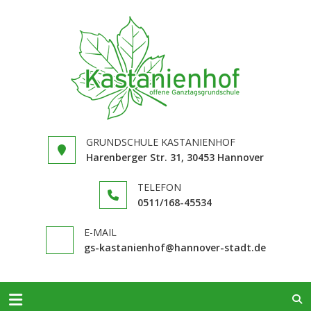
GRUNDS
in Hannover
KASTAN
Limmer
GRUNDSCHULE KASTANIENHOF
Harenberger Str. 31, 30453 Hannover
TELEFON
0511/168-​45534
E-MAIL
gs-kastanienhof@hannover-stadt.de